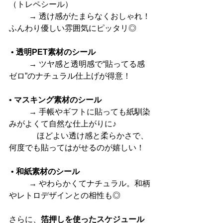
（トレペシール） 　
	→ 透け感がたまらなくおしゃれ！
ふんわり優しい雰囲気にピッタリ◎
 • 
透明PET素材のシール 　
	→ ツヤ感と透明感で“貼ってる感
ゼロ”のナチュラル仕上げが得意！
• 
マスキング素材のシール 　
	→ 手帳やギフトに貼っても紙馴染
みがよくて自然な仕上がりに♪ 
	　ほどよい透け感と柔らかさで、
何度でも貼ってはがせるのが嬉しい！
 • 
和紙素材のシール 　
	→ やわらかくてナチュラル。和柄
やレトロデザインとの相性も◎
さらに、
箔押しを使ったスケジュール