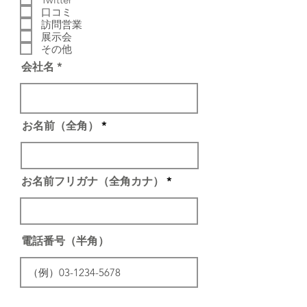
e
口コミ
d
訪問営業
展示会
その他
会社名
お名前（全角）
お名前フリガナ（全角カナ）
電話番号（半角）