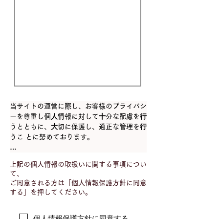
当サイトの運営に際し、お客様のプライバシ
ーを尊重し個⼈情報に対して⼗分な配慮を⾏
うとともに、⼤切に保護し、適正な管理を⾏
うこ とに努めております。

【個⼈情報の利⽤⽬的】

上記の個人情報の取扱いに関する事項につい
a) お客様のご要望に合わせたサービスをご
て、
提供するための各種ご連絡。

ご同意される方は「個人情報保護方針に同意
b) お問い合わせいただいたご質問への回答
する」を押してください。
のご連絡。

◼公正かつ適正な手段で、上記目的に必要と
個人情報保護方針に同意する。