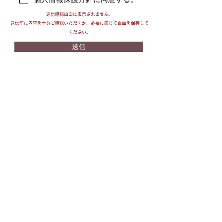
なる個人情報を収集します。

◼要配慮個人情報を取得する際は、ご本人の
送信確認画面は表示されません。
同意を得るものとします。

送信前に内容を十分ご確認いただくか、必要に応じて画面を保存して
◼取得した個人情報は、ご本人の同意なしに
ください。
上記利用目的以外では利用しません。

送信
◼情報が漏洩しないよう対策を講じ、従業員
だけでなく委託業者も監督します。

◼国内外を問わず、法令により認められる場
合を除き、ご本人の同意を得ずに第三者に情
報を提供しません。

◼ご本人からの求めに応じ、当該ご本人の個
人情報を開示します。

◼公開された個人情報が事実と異なる場合、
訂正や削除に応じます。

◼個人情報の取り扱いに関する苦情に対し、
適切・迅速に対処します。

◼本個人情報保護方針は、当サイト内で適用
されるものです。

＜個人情報に関するお問い合わせ窓口＞

株式会社美有起　06-6913-2376

【Googleアナリティクスの使用について】
