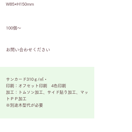
W85×H150mm
最小ロット数
100個～
価格
お問い合わせください
​素材加工
サンカード310ｇ/㎡・
印刷：オフセット印刷 4色印刷
加工：トムソン加工、サイド貼り加工、マッ
トＰＰ加工
※別途木型代が必要