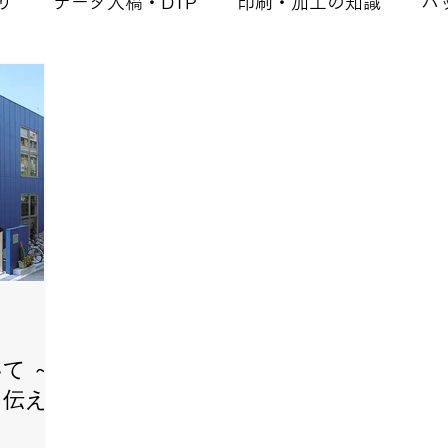
り
データ入稿・DTP
印刷・加工の知識
パ
て ～
を伝え