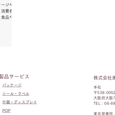
ケージやラ
、消費者に
。食品や化
ザイン性と
ロットまで
製品サービス
株式会社
パッケージ
本社
〒538-005
シール・ラベル
大阪府大阪市
什器・ディスプレイ
TEL：06-69
POP
東京営業所