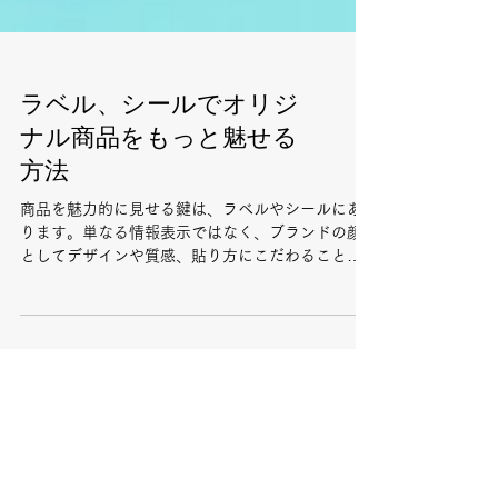
ラベル、シールでオリジ
ナル商品をもっと魅せる
方法
商品を魅力的に見せる鍵は、ラベルやシールにあ
ります。単なる情報表示ではなく、ブランドの顔
としてデザインや質感、貼り方にこだわること
で、消費者の共感を呼び、SNS映えも狙えます。ナ
チュラル感や高級感、遊び心など、ターゲットや
ブランド価値に合わせた演出が可能です。また、
QRコードやストーリーテリングを活用すれば、商
品の背景や思いを伝えるツールにも。ラベル・シ